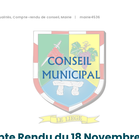
ualités
,
Compte-rendu de conseil
,
Mairie
|
mairie4536
te Rendu du 18 Novembre