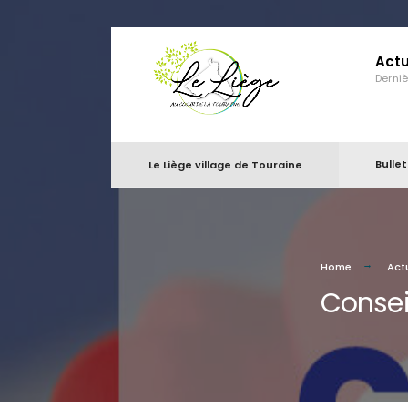
Actu
Derni
Bulle
Le Liège village de Touraine
Home
Act
Consei