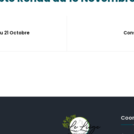
du 21 Octobre
Cons
Coo