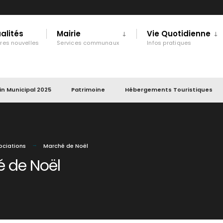
alités
Mairie
Vie Quotidienne
ères nouvelles
Services communaux
Infos pratiques
tin Municipal 2025
Patrimoine
Hébergements Touristiques
ociations
Marché de Noël
 de Noël