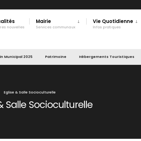
alités
Mairie
Vie Quotidienne
ères nouvelles
Services communaux
Infos pratiques
tin Municipal 2025
Patrimoine
Hébergements Touristiques
Eglise & Salle Socioculturelle
& Salle Socioculturelle