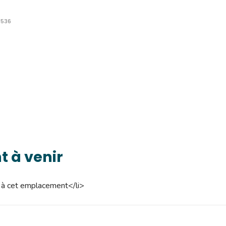
4536
 à venir
à cet emplacement</li>