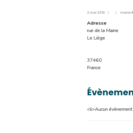
3 mai 2019
|
|
mairie
Adresse
rue de la Mairie
Le Liège
37460
France
Évènement
<li>Aucun évènement 